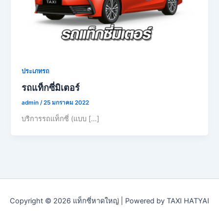
ประเภทรถ
รถแท็กซี่มิเตอร์
admin
/
25 มกราคม 2022
บริการรถแท็กซี่ (แบบ […]
Copyright © 2026 แท็กซี่หาดใหญ่ | Powered by TAXI HATYAI