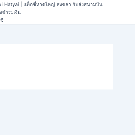
xi Hatyai | แท็กซี่หาดใหญ่ สงขลา รับส่งสนามบิน
้งชำระเงิน
ี่