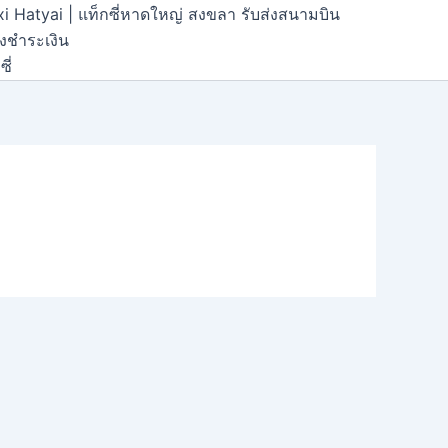
xi Hatyai | แท็กซี่หาดใหญ่ สงขลา รับส่งสนามบิน
้งชำระเงิน
ี่