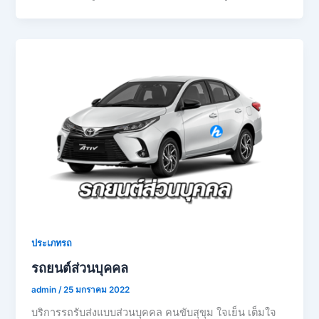
ประเภทรถ
รถยนต์ส่วนบุคคล
admin
/
25 มกราคม 2022
บริการรถรับส่งแบบส่วนบุคคล คนขับสุขุม ใจเย็น เต็มใจ