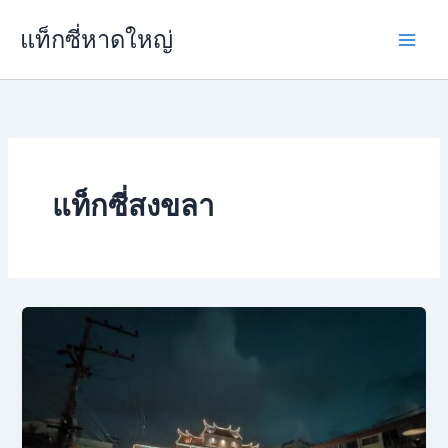
Skip
แท็กซี่หาดใหญ่
to
content
แท็กซี่สงขลา