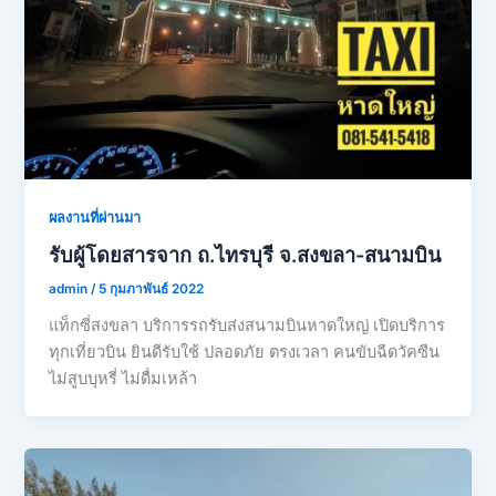
ผลงานที่ผ่านมา
รับผู้โดยสารจาก ถ.ไทรบุรี จ.สงขลา-สนามบิน
admin
/
5 กุมภาพันธ์ 2022
แท็กซี่สงขลา บริการรถรับส่งสนามบินหาดใหญ่ เปิดบริการ
ทุกเที่ยวบิน ยินดีรับใช้ ปลอดภัย ตรงเวลา คนขับฉีดวัคซีน
ไม่สูบบุหรี่ ไม่ดื่มเหล้า