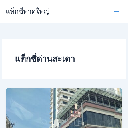
Skip
แท็กซี่หาดใหญ่
to
content
แท็กซี่ด่านสะเดา