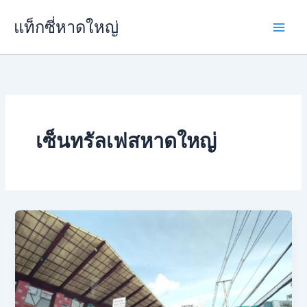
Skip
แท็กซี่หาดใหญ่
to
content
เซ็นทรัลเฟสหาดใหญ่