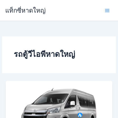
Skip
แท็กซี่หาดใหญ่
to
content
รถตู้วีไอพีหาดใหญ่