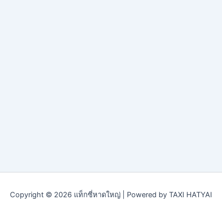
Copyright © 2026 แท็กซี่หาดใหญ่ | Powered by TAXI HATYAI